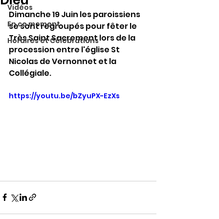
Dieu
Vidéos
Dimanche 19 Juin les paroissiens 
En ce moment
se sont regroupés pour fêter le 
Très Saint Sacrement lors de la 
Horaires et Célébrations
procession entre l'église St 
Nicolas de Vernonnet et la 
Collégiale.
https://youtu.be/bZyuPX-EzXs