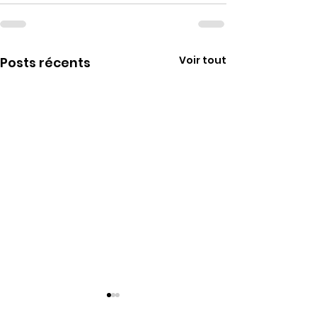
Voir tout
Posts récents
Messes tridentines -
Modification 