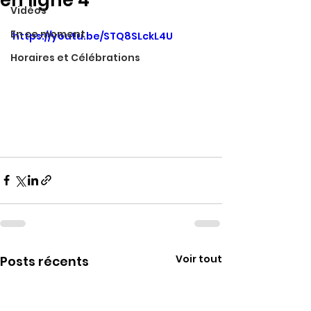
en ligne 4
Vidéos
En ce moment
https://youtu.be/STQ8SLckL4U
Horaires et Célébrations
Voir tout
Posts récents