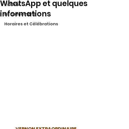
WhatsApp et quelques
Vidéos
informations
En ce moment
Horaires et Célébrations
VERNON EXTRAORDINAIRE