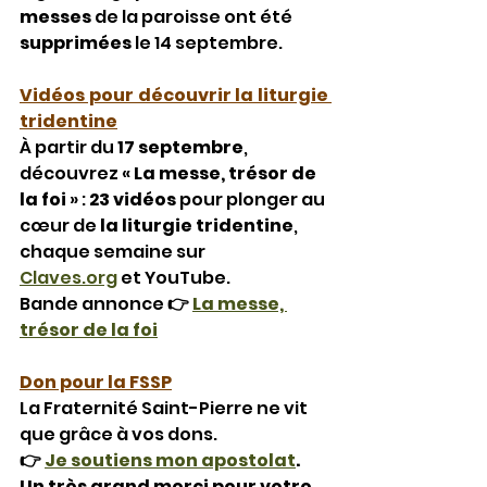
messes 
de la paroisse ont été 
supprimées
 le 14 septembre.
Vidéos pour découvrir la liturgie 
tridentine
À partir du 
17 septembre
, 
découvrez « 
La messe, trésor de 
la foi
 » : 
23 vidéos 
pour plonger au 
cœur de 
la liturgie tridentine
, 
chaque semaine sur 
Claves.org
 et YouTube.
Bande annonce
 👉 
La messe, 
trésor de la foi
Don pour la FSSP
La Fraternité Saint-Pierre ne vit 
que grâce à vos dons.
👉 
Je soutiens mon apostolat
. 
Un très grand merci pour votre 