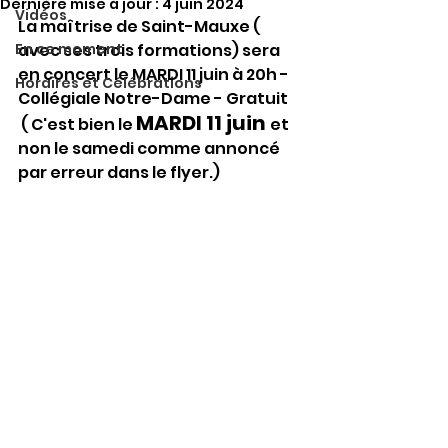
Dernière mise à jour :
4 juin 2024
Vidéos
La maîtrise de Saint-Mauxe ( 
En ce moment
avec ses trois formations) sera 
en concert le MARDI 11 juin à 20h - 
Horaires et Célébrations
Collégiale Notre-Dame - Gratuit
MARDI 11 juin 
( C'est bien le 
et 
non le samedi comme annoncé 
par erreur dans le flyer.)