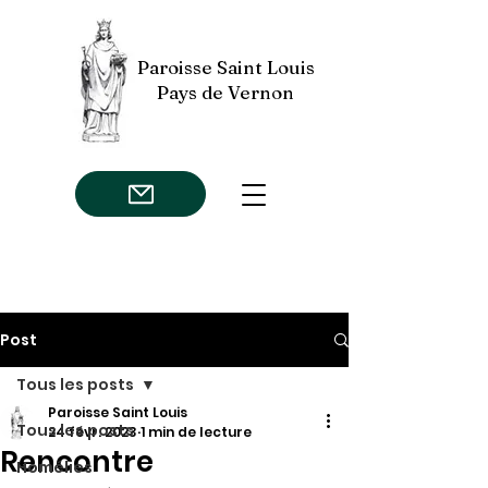
Paroisse Saint Louis
Pays de Vernon
Post
Tous les posts
Paroisse Saint Louis
Tous les posts
24 févr. 2023
1 min de lecture
Rencontre
Homélies