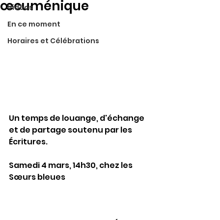
œcuménique
Vidéos
En ce moment
Horaires et Célébrations
Un temps de louange, d'échange 
et de partage soutenu par les 
Écritures.
Samedi 4 mars, 14h30, chez les 
Sœurs bleues