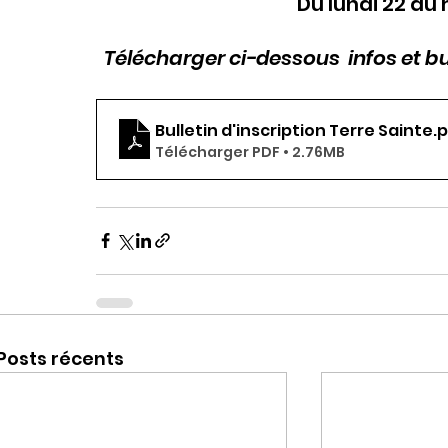
Du lundi 22 au 
Télécharger ci-dessous  infos et bul
Bulletin d'inscription Terre Sainte
.
Télécharger PDF • 2.76MB
Posts récents