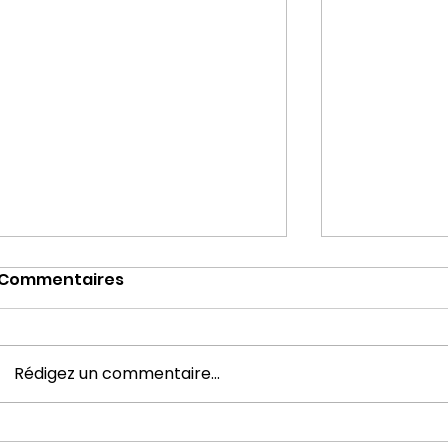
Commentaires
Rédigez un commentaire...
Monsieur le Curé...
Pélerinage 