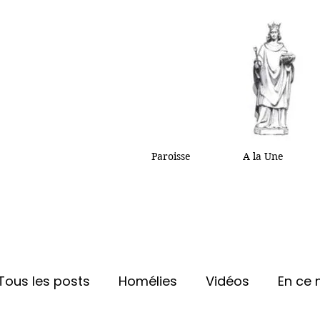
Paroisse
A la Une
Tous les posts
Homélies
Vidéos
En ce