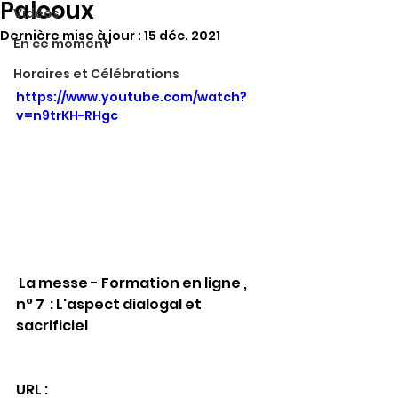
Palcoux
Vidéos
Dernière mise à jour :
15 déc. 2021
En ce moment
Horaires et Célébrations
https://www.youtube.com/watch?
v=n9trKH-RHgc
 La messe - Formation en ligne , 
n° 7  : L'aspect dialogal et 
sacrificiel
URL :  