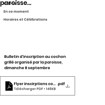
paroisse...
Vidéos
En ce moment
Horaires et Célébrations
Bulletin d'inscription au cochon 
grillé organisé par la paroisse, 
dimanche 8 septembre
Flyer inscirptions cochon grillé _
.pdf
Télécharger PDF • 146KB