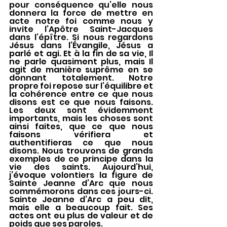
pour conséquence qu’elle nous 
donnera la force de mettre en 
acte notre foi comme nous y 
invite l’Apôtre Saint-Jacques 
dans l’épître. Si nous regardons 
Jésus dans l’Évangile, Jésus a 
parlé et agi. Et à la fin de sa vie, Il 
ne parle quasiment plus, mais Il 
agit de manière suprême en se 
donnant totalement. Notre 
propre foi repose sur l’équilibre et 
la cohérence entre ce que nous 
disons est ce que nous faisons. 
Les deux sont évidemment 
importants, mais les choses sont 
ainsi faites, que ce que nous 
faisons vérifiera et 
authentifieras ce que nous 
disons. Nous trouvons de grands 
exemples de ce principe dans la 
vie des saints. Aujourd’hui, 
j’évoque volontiers la figure de 
Sainte Jeanne d’Arc que nous 
commémorons dans ces jours-ci. 
Sainte Jeanne d’Arc a peu dit, 
mais elle a beaucoup fait. Ses 
actes ont eu plus de valeur et de 
poids que ses paroles.