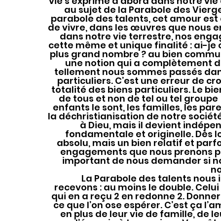
vie s’exprime d’abord dans notre vie 
au sujet de la Parabole des Vierge
parabole des talents, cet amour est
de vivre, dans les œuvres que nous 
dans notre vie terrestre, nos eng
cette même et unique finalité : ai-je 
plus grand nombre ? au bien commun ?
une notion qui a complètement di
tellement nous sommes passés dan
particuliers. C’est une erreur de c
totalité des biens particuliers. Le 
de tous et non de tel ou tel groupe ;
enfants le sont, les familles, les par
la déchristianisation de notre société f
à Dieu, mais il devient indépen
fondamentale et originelle. Dès lor
absolu, mais un bien relatif et parfo
engagements que nous prenons pour
important de nous demander si no
n
	La Parabole des talents nous invite en outre à donner plus que nous 
recevons : au moins le double. Celui 
qui en a reçu 2 en redonne 2. Donner 
ce que l’on ose espérer. C’est ça l’a
en plus de leur vie de famille, de 