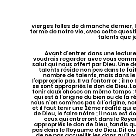
vierges folles de dimanche dernier, 
terme de notre vie, avec cette questio
talents que j
	Avant d’entrer dans une lecture spirituelle de la question des talents, je 
voudrais regarder avec vous commen
salut qui nous offert par Dieu. Une 
talents réside non pas dans le fai
nombre de talents, mais dans le f
l’approprie pas. Il va l’enterrer ; il n
se sont appropriés le don de Dieu. L
tenir deux choses en même temps : t
qui est à l’origine du bien ou de la 
nous n’en sommes pas à l’origine, no
et il faut tenir une 2ème réalité qui 
de Dieu, le faire nôtre ; il nous est
ceux qui entreront dans le Roya
appropriés le don de Dieu, tandis que
pas dans le Royaume de Dieu. Dit au
de ne pas accueillir les dons qu’Il