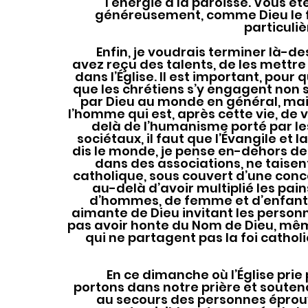
l’énergie à la paroisse. Vous êt
généreusement, comme Dieu le fa
particuliè
	Enfin, je voudrais terminer là-dessus, il est important, Frères et sœurs qui 
avez reçu des talents, de les mettr
dans l’Église. Il est important, pour
que les chrétiens s’y engagent non 
par Dieu au monde en général, mais 
l’homme qui est, après cette vie, de vi
delà de l’humanisme porté par les
sociétaux, il faut que l’Évangile et 
dis le monde, je pense en-dehors de l
dans des associations, ne taisent
catholique, sous couvert d’une conce
au-delà d’avoir multiplié les pains
d’hommes, de femme et d’enfants,
aimante de Dieu invitant les personnes
pas avoir honte du Nom de Dieu, mêm
qui ne partagent pas la foi cathol
	En ce dimanche où l’Église prie plus particulièrement pour les pauvres, 
portons dans notre prière et souteno
au secours des personnes éprouvé