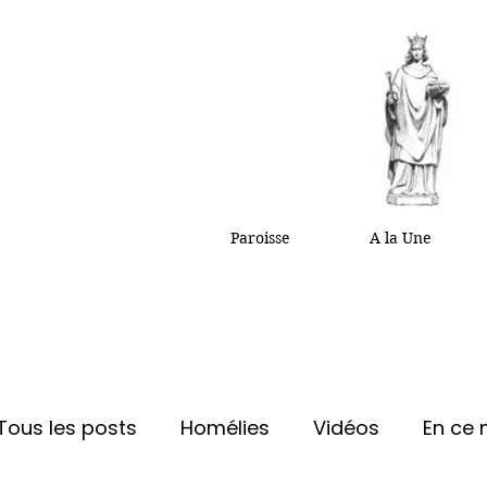
Paroisse
A la Une
Tous les posts
Homélies
Vidéos
En ce