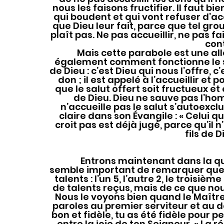
nous les faisons fructifier. Il faut bie
qui boudent et qui vont refuser d’ac
que Dieu leur fait, parce que tel grou
plaît pas. Ne pas accueillir, ne pas f
cont
	Mais cette parabole est une allégorie du salut parce qu’elle nous redit 
également comment fonctionne le sal
de Dieu : c’est Dieu qui nous l’offre, 
don ; il est appelé à l’accueillir et 
que le salut offert soit fructueux e
de Dieu. Dieu ne sauve pas l’homm
n’accueille pas le salut s’autoexclu
claire dans son Évangile : « Celui qui
croit pas est déjà jugé, parce qu’il 
fils de Di
	Entrons maintenant dans la question des talents. Tout d’abord, il me 
semble important de remarquer que 
talents : l’un 5, l’autre 2, le troisi
de talents reçus, mais de ce que nou
Nous le voyons bien quand le Maître
paroles au premier serviteur et au de
bon et fidèle, tu as été fidèle pour p
entre la joie de ton Seigneur. » La