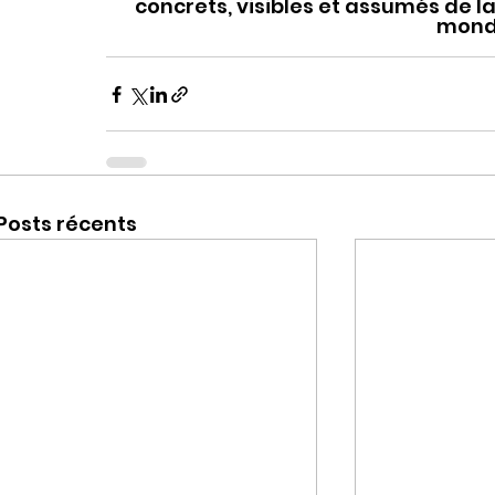
concrets, visibles et assumés de l
mond
Posts récents