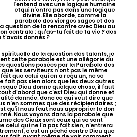
l’entend avec une logique humaine 
etqui n’entre pas dans une logique 
divine. Elle aborde, comme la 
parabole des vierges sages et des 
la question de la rencontre avec Dieu au 
n centrale : qu’as-tu fait de ta vie ? des 
e t’avais donnés ?
t cette parabole est une allégorie du 
des questions posées par la Parabole des 
t que les serviteurs n’ont pas le même 
ait que celui qui en a reçu un, ne se 
e le fait pas sien alors que les deux autres 
orsque Dieu donne quelque chose, il faut 
out d’abord que c’est Dieu qui donne et 
réalité donnée, donc ce qui veut dire que 
us n’en sommes que des récipiendaires ; 
est qu’il nous faut nous approprier le don 
 donné. Nous voyons dans la parabole que 
ume des Cieux sont ceux qui se sont 
 celui qui ne l’a pas fait sien, n’entrera 
trement, c’est un péché contre Dieu que 
 nous fait, avant même de voir comment 