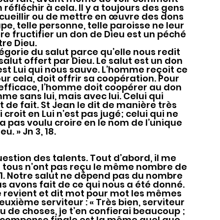
n réfléchir à cela. Il y a toujours des gens 
cueillir ou de mettre en œuvre des dons 
pe, telle personne, telle paroisse ne leur 
aire fructifier un don de Dieu est un péché 
re Dieu.
ut offert par Dieu. Le salut est un don 
c’est Lui qui nous sauve. L’homme reçoit ce 
pour cela, doit offrir sa coopération. Pour 
t efficace, l’homme doit coopérer au don 
e sans lui, mais avec lui. Celui qui 
t de fait. St Jean le dit de manière très 
 croit en Lui n’est pas jugé; celui qui ne 
n’a pas voulu croire en le nom de l’unique 
eu. » Jn 3, 18.
tous n’ont pas reçu le même nombre de 
ème 1. Notre salut ne dépend pas du nombre 
s avons fait de ce qui nous a été donné. 
 revient et dit mot pour mot les mêmes 
uxième serviteur : « Très bien, serviteur 
eu de choses, je t’en confierai beaucoup ; 
 récompense finale est la même quel que 