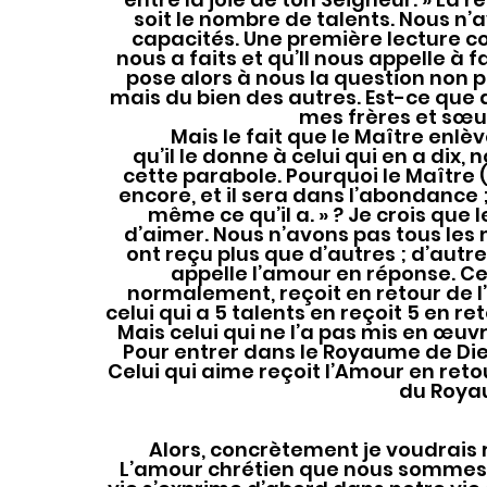
soit le nombre de talents. Nous n’
capacités. Une première lecture co
nous a faits et qu’Il nous appelle à fa
pose alors à nous la question non 
mais du bien des autres. Est-ce que d
mes frères et sœu
	Mais le fait que le Maître enlève le talent à celui qui n’en a reçu qu’un, 
qu’il le donne à celui qui en a dix
cette parabole. Pourquoi le Maître (J
encore, et il sera dans l’abondance ;
même ce qu’il a. » ? Je crois que l
d’aimer. Nous n’avons pas tous les
ont reçu plus que d’autres ; d’autr
appelle l’amour en réponse. Ce
normalement, reçoit en retour de 
celui qui a 5 talents en reçoit 5 en ret
Mais celui qui ne l’a pas mis en œuvr
Pour entrer dans le Royaume de Dieu, 
Celui qui aime reçoit l’Amour en retou
du Roya
	Alors, concrètement je voudrais réfléchir avec vous à ce que cela signifie. 
L’amour chrétien que nous sommes 