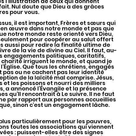
es l’illustration de ceux qui donnent 
it. Nul doute que Dieu a des grâces 
res pour vous.
e en œuvre dans notre monde et pas que 
 que notre monde reste orienté vers Dieu, 
seulement pour coopérer au salut offert 
aussi pour redire la finalité ultime de 
vre de la vie de divine au Ciel. Il faut, au-
 engagements politiques, caritatifs, 
la charité irriguent le monde, et quand je 
’Église. Que tous les chrétiens, engagés 
 pas ou ne cachent pas leur identité 
ption de la laïcité mal comprise. Jésus, 
 et les poissons et nourri des milliers 
 a annoncé l’Évangile et la présence 
 qu’Il rencontrait à Le suivre. Il ne faut 
e par rapport aux personnes accueillies 
ique, sinon c’est un engagement lâche.
ns toutes les associations qui viennent 
es : puissent-elles être des signes 