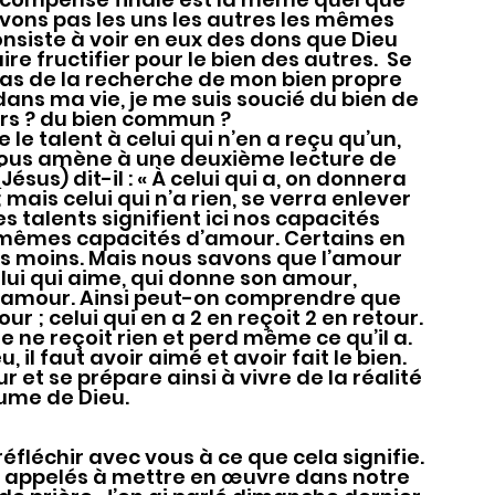
avons pas les uns les autres les mêmes 
nsiste à voir en eux des dons que Dieu 
ire fructifier pour le bien des autres.  Se 
pas de la recherche de mon bien propre 
ans ma vie, je me suis soucié du bien de 
rs ? du bien commun ?
, nous amène à une deuxième lecture de 
ésus) dit-il : « À celui qui a, on donnera 
 mais celui qui n’a rien, se verra enlever 
es talents signifient ici nos capacités 
 mêmes capacités d’amour. Certains en 
es moins. Mais nous savons que l’amour 
lui qui aime, qui donne son amour, 
l’amour. Ainsi peut-on comprendre que 
our ; celui qui en a 2 en reçoit 2 en retour. 
e ne reçoit rien et perd même ce qu’il a. 
il faut avoir aimé et avoir fait le bien. 
r et se prépare ainsi à vivre de la réalité 
ume de Dieu.
appelés à mettre en œuvre dans notre 