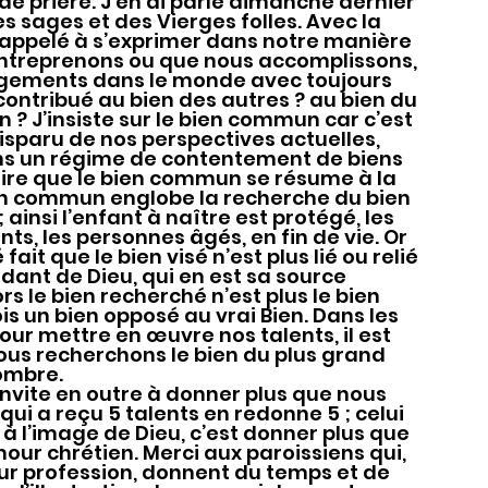
de prière. J’en ai parlé dimanche dernier 
s sages et des Vierges folles. Avec la 
 appelé à s’exprimer dans notre manière 
entreprenons ou que nous accomplissons, 
agements dans le monde avec toujours 
contribué au bien des autres ? au bien du 
 J’insiste sur le bien commun car c’est 
sparu de nos perspectives actuelles, 
s un régime de contentement de biens 
roire que le bien commun se résume à la 
bien commun englobe la recherche du bien 
 ainsi l’enfant à naître est protégé, les 
ents, les personnes âgés, en fin de vie. Or 
ait que le bien visé n’est plus lié ou relié 
dant de Dieu, qui en est sa source 
s le bien recherché n’est plus le bien 
is un bien opposé au vrai Bien. Dans les 
 mettre en œuvre nos talents, il est 
us recherchons le bien du plus grand 
ombre.
qui a reçu 5 talents en redonne 5 ; celui 
à l’image de Dieu, c’est donner plus que 
mour chrétien. Merci aux paroissiens qui, 
leur profession, donnent du temps et de 