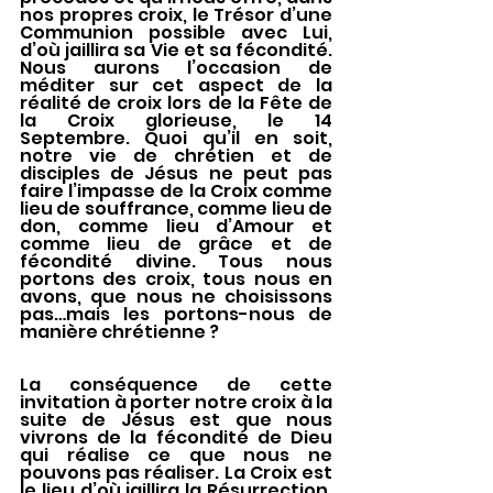
nos propres croix, le Trésor d’une 
Communion possible avec Lui, 
d’où jaillira sa Vie et sa fécondité.  
Nous aurons l’occasion de 
méditer sur cet aspect de la 
réalité de croix lors de la Fête de 
la Croix glorieuse, le 14 
Septembre. Quoi qu’il en soit, 
notre vie de chrétien et de 
disciples de Jésus ne peut pas 
faire l’impasse de la Croix comme 
lieu de souffrance, comme lieu de 
don, comme lieu d’Amour et 
comme lieu de grâce et de 
fécondité divine. Tous nous 
portons des croix, tous nous en 
avons, que nous ne choisissons 
pas…mais les portons-nous de 
manière chrétienne ?
La conséquence de cette 
invitation à porter notre croix à la 
suite de Jésus est que nous 
vivrons de la fécondité de Dieu 
qui réalise ce que nous ne 
pouvons pas réaliser. La Croix est 
le lieu d’où jaillira la Résurrection. 