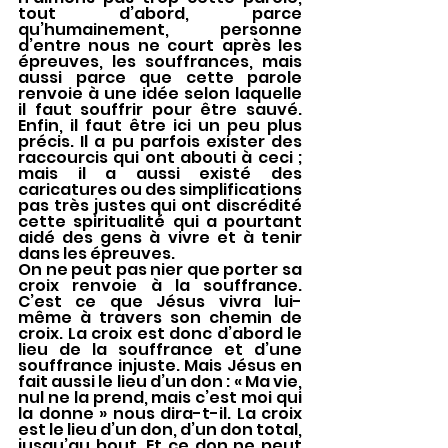
tout d’abord, parce 
qu’humainement, personne 
d’entre nous ne court après les 
épreuves, les souffrances, mais 
aussi parce que cette parole 
renvoie à une idée selon laquelle 
il faut souffrir pour être sauvé. 
Enfin, il faut être ici un peu plus 
précis. Il a pu parfois exister des 
raccourcis qui ont abouti à ceci ; 
mais il a aussi existé des 
caricatures ou des simplifications 
pas très justes qui ont discrédité 
cette spiritualité qui a pourtant 
aidé des gens à vivre et à tenir 
dans les épreuves.
On ne peut pas nier que porter sa 
croix renvoie à la souffrance. 
C’est ce que Jésus vivra lui-
même à travers son chemin de 
croix. La croix est donc d’abord le 
lieu de la souffrance et d’une 
souffrance injuste. Mais Jésus en 
fait aussi le lieu d’un don : « Ma vie, 
nul ne la prend, mais c’est moi qui 
la donne » nous dira-t-il. La croix 
est le lieu d’un don, d’un don total, 
jusqu’au bout. Et ce don ne peut 