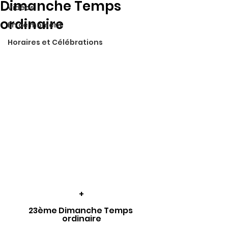
Dimanche Temps
Vidéos
ordinaire
En ce moment
Horaires et Célébrations
+
23ème Dimanche Temps 
ordinaire