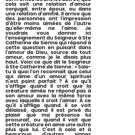
cela soit une relation d’amour 
conjugal, entre époux, ou dans 
une relation d’amitié. Il arrive que 
des personnes ont l’impression 
d’être moins aimées de l’autre 
qu’elle-même ne l’aime. Je 
voudrais vous donner ici 
l’enseignement du Seigneur à Ste 
Catherine de Sienne qui répond à 
cette question en puisant dans 
l’amour de Dieu, source de tout 
amour, comme je le disais plus 
haut. Voici ce que dit le Seigneur 
à Ste Catherine de Sienne : « Sais-
tu à quoi l’on reconnait que celui 
qui aime d’un amour spirituel 
n’est point parfait ? À ce qu’il 
s’afflige quand il croit que la 
créature aimée ne répond pas à 
son amour avec la même force 
avec laquelle il croit l’aimer. À ce 
qu’il s’afflige quand il se voit 
délaissé, quand il est privé du 
plaisir que ma présence lui 
procurait, ou quand il voit que 
cette créature en aime une autre 
plus que lui. C’est à cela et à 
beaucoup d’autres signes 