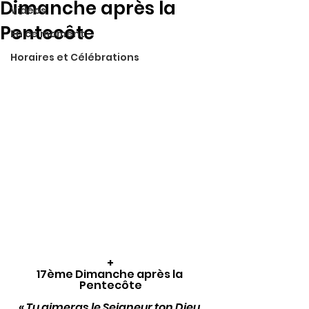
Dimanche après la
Vidéos
Pentecôte
En ce moment
Horaires et Célébrations
+
17ème Dimanche après la 
Pentecôte
« Tu aimeras le Seigneur ton Dieu 