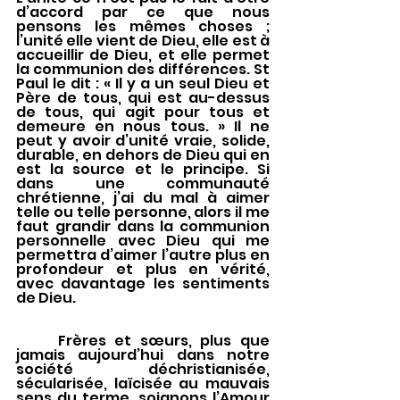
d’accord par ce que nous 
pensons les mêmes choses ; 
l’unité elle vient de Dieu, elle est à 
accueillir de Dieu, et elle permet 
la communion des différences. St 
Paul le dit : « Il y a un seul Dieu et 
Père de tous, qui est au-dessus 
de tous, qui agit pour tous et 
demeure en nous tous. » Il ne 
peut y avoir d’unité vraie, solide, 
durable, en dehors de Dieu qui en 
est la source et le principe. Si 
dans une communauté 
chrétienne, j’ai du mal à aimer 
telle ou telle personne, alors il me 
faut grandir dans la communion 
personnelle avec Dieu qui me 
permettra d’aimer l’autre plus en 
profondeur et plus en vérité, 
avec davantage les sentiments 
de Dieu.
	Frères et sœurs, plus que 
jamais aujourd’hui dans notre 
société déchristianisée, 
sécularisée, laïcisée au mauvais 
sens du terme, soignons l’Amour 