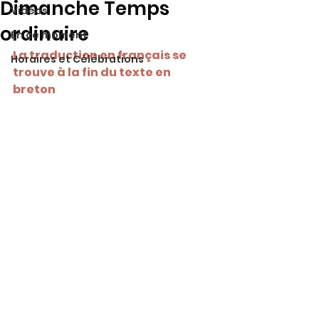
Dimanche Temps
Vidéos
ordinaire
En ce moment
La traduction en français se 
Horaires et Célébrations
trouve à la fin du texte en 
breton