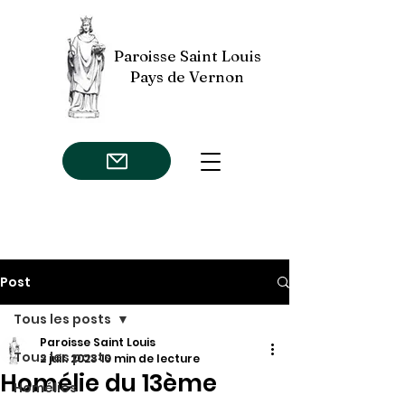
Paroisse Saint Louis
Pays de Vernon
Post
Tous les posts
Paroisse Saint Louis
Tous les posts
2 juil. 2023
10 min de lecture
Homélie du 13ème
Homélies