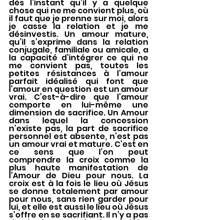
dès l’instant qu’il y a quelque 
chose qui ne me convient plus, où 
il faut que je prenne sur moi, alors 
je casse la relation et je me 
désinvestis. Un amour mature, 
qu’il s’exprime dans la relation 
conjugale, familiale ou amicale, a 
la capacité d’intégrer ce qui ne 
me convient pas, toutes les 
petites résistances à l’amour 
parfait idéalisé qui font que 
l’amour en question est un amour 
vrai. C’est-à-dire que l’amour 
comporte en lui-même une 
dimension de sacrifice. Un Amour 
dans lequel la concession 
n’existe pas, la part de sacrifice 
personnel est absente, n’est pas 
un amour vrai et mature. C’est en 
ce sens que l’on peut 
comprendre la croix comme la 
plus haute manifestation de 
l’Amour de Dieu pour nous. La 
croix est à la fois le lieu où Jésus 
se donne totalement par amour 
pour nous, sans rien garder pour 
lui, et elle est aussi le lieu où Jésus 
s’offre en se sacrifiant. Il n’y a pas 