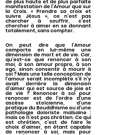
de plus haute et de plus parfaite 
manifestation de l’Amour que sur 
la Croix. « Prendre sa croix et 
suivre Jésus », ce n’est pas 
chercher à souffrir, c’est 
chercher à aimer en se donnant 
totalement, sans compter.
On peut dire que l’Amour 
comporte en lui-même une 
dimension de mort et de vie. Car, 
qu’est-ce que renoncer à son 
moi, à son amour propre, à son 
ego, sinon consentir à mourir à 
soi ? Mais une telle conception de 
l’amour serait incomplète s’il n’y 
avait derrière la dimension 
d’aimer qui est source de joie et 
de vie ? Renoncer à soi pour 
renoncer est de l’ordre d’une 
ascèse stoïcienne, d’une 
pratique du Bouddhisme ou d’une 
pathologie doloriste malsaine ; 
mais ce n’est pas chrétien. Ce qui 
est chrétien, c’est de faire le 
choix d’aimer, en étant capable 
de renoncer à soi, mais pour 