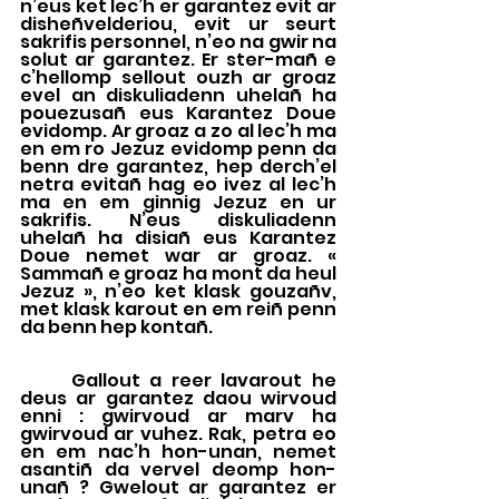
n’eus ket lec’h er garantez evit ar 
disheñvelderiou, evit ur seurt 
sakrifis personnel, n’eo na gwir na 
solut ar garantez. Er ster-mañ e 
c’hellomp sellout ouzh ar groaz 
evel an diskuliadenn uhelañ ha 
pouezusañ eus Karantez Doue 
evidomp. Ar groaz a zo al lec’h ma 
en em ro Jezuz evidomp penn da 
benn dre garantez, hep derch’el 
netra evitañ hag eo ivez al lec’h 
ma en em ginnig Jezuz en ur 
sakrifis. N’eus diskuliadenn 
uhelañ ha disiañ eus Karantez 
Doue nemet war ar groaz. « 
Sammañ e groaz ha mont da heul 
Jezuz », n’eo ket klask gouzañv, 
met klask karout en em reiñ penn 
da benn hep kontañ.
	Gallout a reer lavarout he 
deus ar garantez daou wirvoud 
enni : gwirvoud ar marv ha 
gwirvoud ar vuhez. Rak, petra eo 
en em nac’h hon-unan, nemet 
asantiñ da vervel deomp hon-
unañ ? Gwelout ar garantez er 