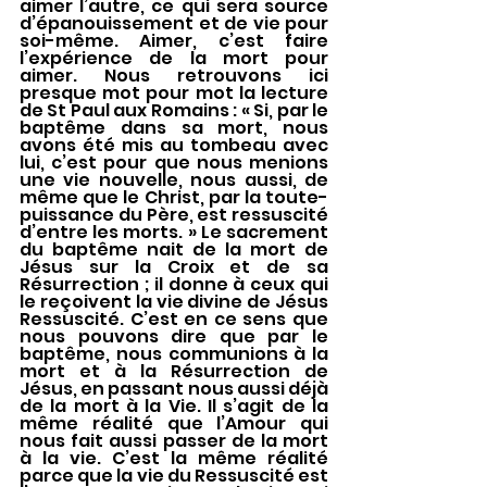
aimer l’autre, ce qui sera source 
d’épanouissement et de vie pour 
soi-même. Aimer, c’est faire 
l’expérience de la mort pour 
aimer. Nous retrouvons ici 
presque mot pour mot la lecture 
de St Paul aux Romains : « Si, par le 
baptême dans sa mort, nous 
avons été mis au tombeau avec 
lui, c’est pour que nous menions 
une vie nouvelle, nous aussi, de 
même que le Christ, par la toute-
puissance du Père, est ressuscité 
d’entre les morts. » Le sacrement 
du baptême nait de la mort de 
Jésus sur la Croix et de sa 
Résurrection ; il donne à ceux qui 
le reçoivent la vie divine de Jésus 
Ressuscité. C’est en ce sens que 
nous pouvons dire que par le 
baptême, nous communions à la 
mort et à la Résurrection de 
Jésus, en passant nous aussi déjà 
de la mort à la Vie. Il s’agit de la 
même réalité que l’Amour qui 
nous fait aussi passer de la mort 
à la vie. C’est la même réalité 
parce que la vie du Ressuscité est 