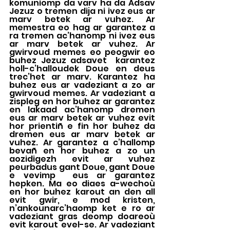
komuniomp da varv ha da Adsav 
Jezuz o tremen dija ni ivez eus ar 
marv betek ar vuhez. Ar 
memestra eo hag ar garantez a 
ra tremen ac’hanomp ni ivez eus 
ar marv betek ar vuhez. Ar 
gwirvoud memes eo peogwir eo 
buhez Jezuz adsavet  karantez 
holl-c’halloudek Doue en deus 
trec’het ar marv. Karantez ha 
buhez eus ar vadeziant a zo ar 
gwirvoud memes. Ar vadeziant a 
zispleg en hor buhez ar garantez 
en lakaad ac’hanomp dremen 
eus ar marv betek ar vuhez evit 
hor prientiñ e fin hor buhez da 
dremen eus ar marv betek ar 
vuhez. Ar garantez a c’hallomp 
bevañ en hor buhez a zo un 
aozidigezh evit ar vuhez 
peurbadus gant Doue, gant Doue 
e vevimp  eus ar garantez 
hepken. Ma eo diaes a-wechoù 
en hor buhez karout an den all 
evit gwir, e mod kristen, 
n’ankounarc’haomp ket e ro ar 
vadeziant gras deomp doareoù 
evit karout evel-se. Ar vadeziant 