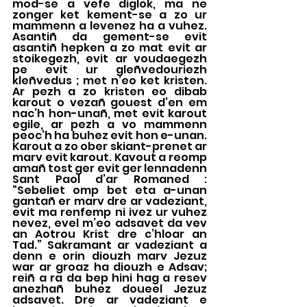
mod-se a vefe diglok, ma ne 
zonger ket kement-se a zo ur 
mammenn a levenez ha a vuhez. 
Asantiñ da gement-se evit 
asantiñ hepken a zo mat evit ar 
stoikegezh, evit ar voudaegezh 
pe evit ur gleñvedouriezh 
kleñvedus ; met n’eo ket kristen. 
Ar pezh a zo kristen eo dibab 
karout o vezañ gouest d’en em 
nac’h hon-unañ, met evit karout 
egile, ar pezh a vo mammenn 
peoc’h ha buhez evit hon e-unan. 
Karout a zo ober skiant-prenet ar 
marv evit karout. Kavout a reomp 
amañ tost ger evit ger lennadenn 
Sant Paol d’ar Romaned : 
“Sebeliet omp bet eta a-unan 
gantañ er marv dre ar vadeziant, 
evit ma renfemp ni ivez ur vuhez 
nevez, evel m’eo adsavet da vev 
an Aotrou Krist dre c’hloar an 
Tad.” Sakramant ar vadeziant a 
denn e orin diouzh marv Jezuz 
war ar groaz ha diouzh e Adsav; 
reiñ a ra da bep hini hag a resev 
anezhañ buhez doueel Jezuz 
adsavet. Dre ar vadeziant e 