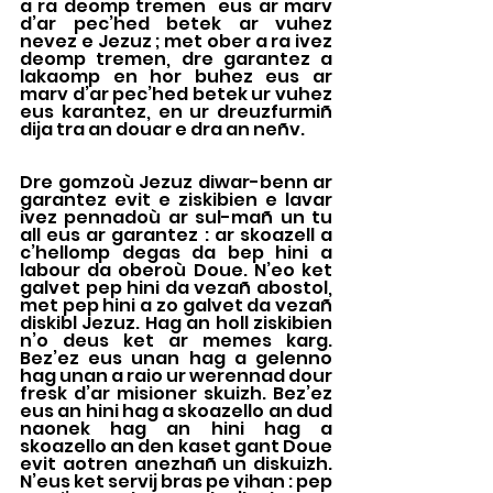
a ra deomp tremen  eus ar marv 
d’ar pec’hed betek ar vuhez 
nevez e Jezuz ; met ober a ra ivez 
deomp tremen, dre garantez a 
lakaomp en hor buhez eus ar 
marv d’ar pec’hed betek ur vuhez 
eus karantez, en ur dreuzfurmiñ 
dija tra an douar e dra an neñv.
Dre gomzoù Jezuz diwar-benn ar 
garantez evit e ziskibien e lavar 
ivez pennadoù ar sul-mañ un tu 
all eus ar garantez : ar skoazell a 
c’hellomp degas da bep hini a 
labour da oberoù Doue. N’eo ket 
galvet pep hini da vezañ abostol, 
met pep hini a zo galvet da vezañ 
diskibl Jezuz. Hag an holl ziskibien 
n’o deus ket ar memes karg. 
Bez’ez eus unan hag a gelenno 
hag unan a raio ur werennad dour 
fresk d’ar misioner skuizh. Bez’ez 
eus an hini hag a skoazello an dud 
naonek hag an hini hag a 
skoazello an den kaset gant Doue 
evit aotren anezhañ un diskuizh. 
N’eus ket servij bras pe vihan : pep 