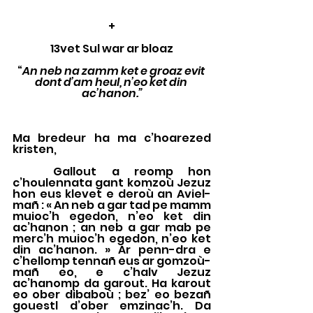
+
13vet Sul war ar bloaz
“
An neb na zamm ket e groaz evit 
dont d’am heul, n’eo ket din 
ac’hanon.”
Ma bredeur ha ma c’hoarezed 
kristen, 
	Gallout a reomp hon 
c’houlennata gant komzoù Jezuz 
hon eus klevet e deroù an Aviel-
mañ : « An neb a gar tad pe mamm 
muioc’h egedon, n’eo ket din 
ac’hanon ; an neb a gar mab pe 
merc’h muioc’h egedon, n’eo ket 
din ac’hanon. » Ar penn-dra e 
c’hellomp tennañ eus ar gomzoù-
mañ eo, e c’halv Jezuz 
ac’hanomp da garout. Ha karout 
eo ober dibaboù ; bez’ eo bezañ 
gouestl d’ober emzinac’h. Da 