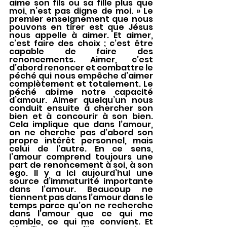
aime son fils ou sa fille plus que 
moi, n’est pas digne de moi. » Le 
premier enseignement que nous 
pouvons en tirer est que Jésus 
nous appelle à aimer. Et aimer, 
c’est faire des choix ; c’est être 
capable de faire des 
renoncements. Aimer, c’est 
d’abord renoncer et combattre le 
péché qui nous empêche d’aimer 
complètement et totalement. Le 
péché abîme notre capacité 
d’amour. Aimer quelqu’un nous 
conduit ensuite à chercher son 
bien et à concourir à son bien. 
Cela implique que dans l’amour, 
on ne cherche pas d’abord son 
propre intérêt personnel, mais 
celui de l’autre. En ce sens, 
l’amour comprend toujours une 
part de renoncement à soi, à son 
ego. Il y a ici aujourd’hui une 
source d’immaturité importante 
dans l’amour. Beaucoup ne 
tiennent pas dans l’amour dans le 
temps parce qu’on ne recherche 
dans l’amour que ce qui me 
comble, ce qui me convient. Et 