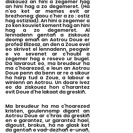
diskouez an hini a zegemer hag 
an hini hag a zo degemeret. (Ha 
n’eo ket ar memes evit ar 
brezhoneg; daou c’her a zo : ostiz 
hag ostiziad). An hini a zegemer a 
zo ken kouviet kement hag an hini 
hag a zo degemeret. Al 
lennadenn gentañ a ziskouez 
deomp emañ an Aotrou Doue er 
profed Elizeaz, an den a Zoue evel 
eo skrivet el lennadenn, peogwir 
e vo sevenet ar c’houbl a 
zegemer hag e resevo ur bugel. 
Da lavarout eo, ma breudeur ha 
ma c’hoarezed, e leun an Aotrou 
Doue penn da benn ar re a sikour 
ha harp tud a Zoue, a labour e 
winienn an Aotrou. Un doare ivez 
eo da ziskouez hon c’harantez 
evit Doue d’he lakaat da greskiñ.
Ma breudeur ha ma c’hoarezed 
kristen, goulennomp digant an 
Aotrou Doue ar c’hras da greskiñ 
en e garantez, ur garantez hael, 
digoust, brokus, ha ne glask ket 
da gentañ e vad-dezhañ e-unañ, 