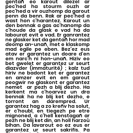
gentañ eo karout dilezel ar 
pec’hed ha stourm ouzh ar 
pec’hed a vir ouzhomp da garout 
penn da benn. Rak ar pec’hed a 
wast hon c’harantez. Karout un 
den bennak a gas ac’hanomp da 
c’houde da glask e vad ha da 
labourat evit e vad. Er ganrantez 
ne glasker ket da gentañ hor mad 
deomp an-unañ, met e klaskomp 
mad egile pe eben. Bez’ez eus 
atav er garantez un doare d’en 
em narc’h ni hon-unañ. Hiziv eo 
bet gwelet er garantez ur seurt 
diazvder (immaturité) ; kalz tud 
hiriv ne badont ket er garantez 
en amzer evit en em garout 
peogwir ne glaskont er garantez 
nemet  ar pezh a blij dezho. Ha 
kerkent ma c’hoarvez un dra 
bennak ha ne blij ket dezho, e 
torront an darempred. Ur 
garantez hag a zo kreñv ha solut, 
er c’houbl, en tiegezh pe etre 
mignoned, a c’hell kenstagañ ar 
pezh ne blij ket din, an holl harzoù 
bihan. Da lavarout eo ez eus er 
garantez ur seurt sakrifis. Pa 