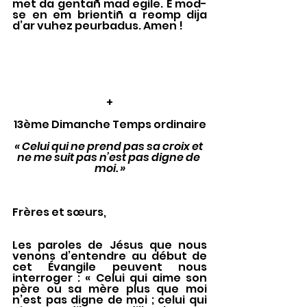
met da gentañ mad egile. E mod-
se en em brientiñ a reomp dija 
d’ar vuhez peurbadus. Amen !
+
13ème Dimanche Temps ordinaire
« Celui qui ne prend pas sa croix et 
ne me suit pas n’est pas digne de 
moi. »
Frères et sœurs, 
Les paroles de Jésus que nous 
venons d’entendre au début de 
cet Évangile peuvent nous 
interroger : « Celui qui aime son 
père ou sa mère plus que moi 
n’est pas digne de moi ; celui qui 