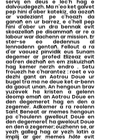
servij en deus e lec’h hag e 
dalvoudegezh. Ma n’eo ket galvet 
pep hini d’ober katekiz, da aozañ 
ar vadeziant pe c’hoazh da 
ganañ en ur barrez, e c’hell pep 
hini d’ober un dra bennak evit 
skoazellañ pe disammañ ar re a 
labour war dachenn ar mission. Er 
ster-se eo dedennus al 
lennadenn gentañ. Fellout a ra 
d’ar vaouez pinvidik eus Sunam 
degemer ar profed Elizeaz evit 
aotren dezhañ en em ziskuizhañ 
hag kemer nerzh endro . Setu 
frouezh he c’harantez : roet e vo 
dezhi gant an Aotrou Doue ur 
bugel tra ma ne deue ket a-benn 
da gaout unan. An hengoun brav 
yuzevek ha kristen a gelenn 
deomp emañ an Aotrou Doue en 
den degemeret hag en den a 
zegemer. Adkemer a ra reolenn 
Sant Beneat ar memes hengoun 
pa c’houlenn gwellout Doue en 
den degemeret ha gwelout Doue 
en den a zegemer; ouzhenn se, ar 
yezh galleg hag ar yezh latin a 
implij ar ger memes 
hôte
 evit 