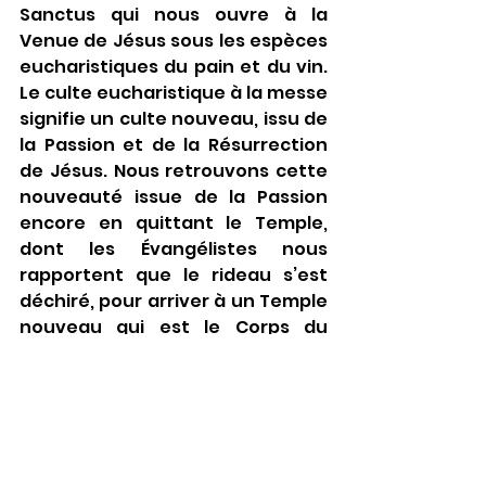
Sanctus qui nous ouvre à la 
Venue de Jésus sous les espèces 
eucharistiques du pain et du vin. 
Le culte eucharistique à la messe 
signifie un culte nouveau, issu de 
la Passion et de la Résurrection 
de Jésus. Nous retrouvons cette 
nouveauté issue de la Passion 
encore en quittant le Temple, 
dont les Évangélistes nous 
rapportent que le rideau s’est 
déchiré, pour arriver à un Temple 
nouveau qui est le Corps du 
Christ qui s’est offert et qui se 
donne en partage lors de la 
messe. Celui qui passe par la 
Passion accède à une vie 
nouvelle, à un culte nouveau.