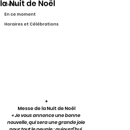
la Nuit de Noël
Vidéos
En ce moment
Horaires et Célébrations
+
Messe de la Nuit de Noël
« Je vous annonce une bonne 
nouvelle, qui sera une grande joie 
pour tout le peuple : aujourd’hui, 