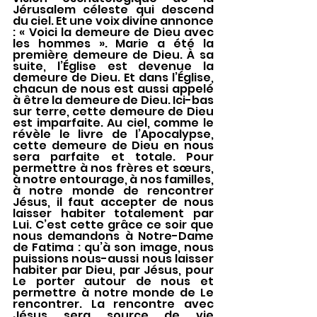
Jérusalem céleste qui descend 
du ciel. Et une voix divine annonce 
: « Voici la demeure de Dieu avec 
les hommes ». Marie a été la 
première demeure de Dieu. À sa 
suite, l’Église est devenue la 
demeure de Dieu. Et dans l’Église, 
chacun de nous est aussi appelé 
à être la demeure de Dieu. Ici-bas 
sur terre, cette demeure de Dieu 
est imparfaite. Au ciel, comme le 
révèle le livre de l’Apocalypse, 
cette demeure de Dieu en nous 
sera parfaite et totale. Pour 
permettre à nos frères et sœurs, 
à notre entourage, à nos familles, 
à notre monde de rencontrer 
Jésus, il faut accepter de nous 
laisser habiter totalement par 
Lui. C’est cette grâce ce soir que 
nous demandons à Notre-Dame 
de Fatima : qu’à son image, nous 
puissions nous-aussi nous laisser 
habiter par Dieu, par Jésus, pour 
Le porter autour de nous et 
permettre à notre monde de Le 
rencontrer. La rencontre avec 
Jésus sera source de vie 