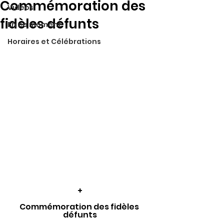
Commémoration des
Vidéos
fidèles défunts
En ce moment
Horaires et Célébrations
+
Commémoration des fidèles 
défunts