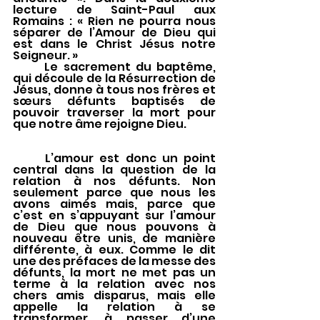
lecture de Saint-Paul aux 
Romains : « Rien ne pourra nous 
séparer de l’Amour de Dieu qui 
est dans le Christ Jésus notre 
Seigneur. »
	Le sacrement du baptême, 
qui découle de la Résurrection de 
Jésus, donne à tous nos frères et 
sœurs défunts baptisés de 
pouvoir traverser la mort pour 
que notre âme rejoigne Dieu. 
	L’amour est donc un point 
central dans la question de la 
relation à nos défunts. Non 
seulement parce que nous les 
avons aimés mais, parce que 
c’est en s’appuyant sur l’amour 
de Dieu que nous pouvons à 
nouveau être unis, de manière 
différente, à eux. Comme le dit 
une des préfaces de la messe des 
défunts, la mort ne met pas un 
terme à la relation avec nos 
chers amis disparus, mais elle 
appelle la relation à se 
transformer, à passer d’une 