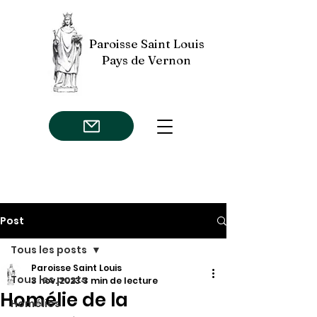
Paroisse Saint Louis
Pays de Vernon
Post
Tous les posts
Paroisse Saint Louis
Tous les posts
3 nov. 2023
3 min de lecture
Homélie de la
Homélies