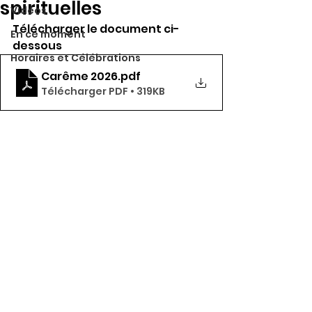
spirituelles
Vidéos
Télécharger le document ci-
En ce moment
dessous  
Horaires et Célébrations
Carême 2026
.pdf
Télécharger PDF • 319KB