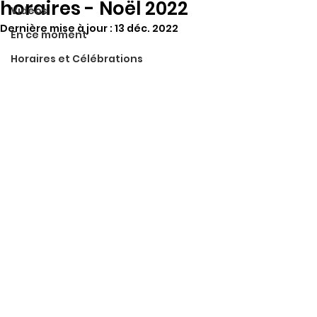
horaires - Noël 2022
Vidéos
Dernière mise à jour :
13 déc. 2022
En ce moment
Horaires et Célébrations