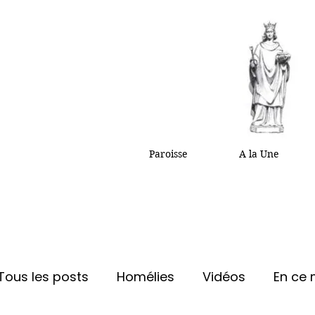
Paroisse
A la Une
Tous les posts
Homélies
Vidéos
En ce